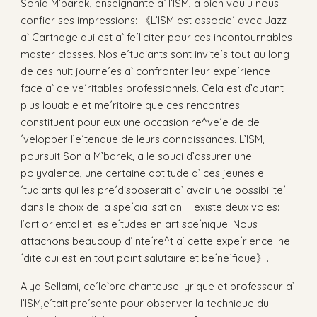
Sonia M’barek, enseignante a` l’ISM, a bien voulu nous
confier ses impressions: 《L’ISM est associe´ avec Jazz
a` Carthage qui est a` fe´liciter pour ces incontournables
master classes. Nos e´tudiants sont invite´s tout au long
de ces huit journe´es a` confronter leur expe´rience
face a` de ve´ritables professionnels. Cela est d’autant
plus louable et me´ritoire que ces rencontres
constituent pour eux une occasion re^ve´e de de
´velopper l’e´tendue de leurs connaissances. L’ISM,
poursuit Sonia M’barek, a le souci d’assurer une
polyvalence, une certaine aptitude a` ces jeunes e
´tudiants qui les pre´disposerait a` avoir une possibilite´
dans le choix de la spe´cialisation. Il existe deux voies:
l’art oriental et les e´tudes en art sce´nique. Nous
attachons beaucoup d’inte´re^t a` cette expe´rience ine
´dite qui est en tout point salutaire et be´ne´fique》.
Alya Sellami, ce´le`bre chanteuse lyrique et professeur a`
l’ISM,e´tait pre´sente pour observer la technique du