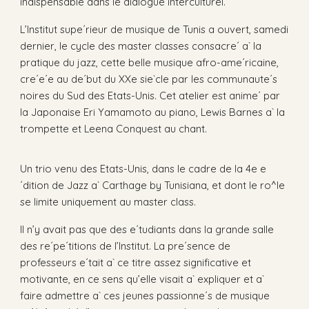
indispensable dans le dialogue interculturel.
L’Institut supe´rieur de musique de Tunis a ouvert, samedi
dernier, le cycle des master classes consacre´ a` la
pratique du jazz, cette belle musique afro-ame´ricaine,
cre´e´e au de´but du XXe sie`cle par les communaute´s
noires du Sud des Etats-Unis. Cet atelier est anime´ par
la Japonaise Eri Yamamoto au piano, Lewis Barnes a` la
trompette et Leena Conquest au chant.
Un trio venu des Etats-Unis, dans le cadre de la 4e e
´dition de Jazz a` Carthage by Tunisiana, et dont le ro^le
se limite uniquement au master class.
Il n’y avait pas que des e´tudiants dans la grande salle
des re´pe´titions de l’Institut. La pre´sence de
professeurs e´tait a` ce titre assez significative et
motivante, en ce sens qu’elle visait a` expliquer et a`
faire admettre a` ces jeunes passionne´s de musique