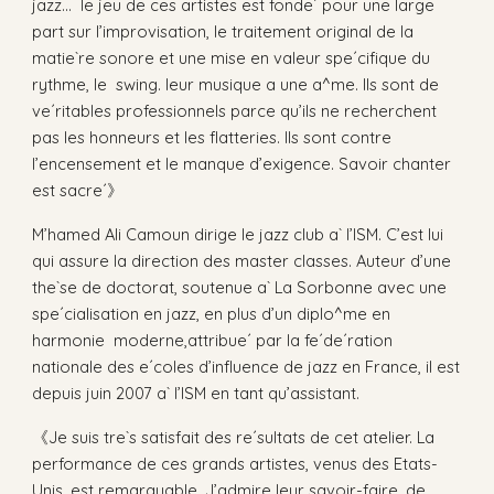
jazz... le jeu de ces artistes est fonde´ pour une large
part sur l’improvisation, le traitement original de la
matie`re sonore et une mise en valeur spe´cifique du
rythme, le swing. leur musique a une a^me. Ils sont de
ve´ritables professionnels parce qu’ils ne recherchent
pas les honneurs et les flatteries. Ils sont contre
l’encensement et le manque d’exigence. Savoir chanter
est sacre´》
M’hamed Ali Camoun dirige le jazz club a` l’ISM. C’est lui
qui assure la direction des master classes. Auteur d’une
the`se de doctorat, soutenue a` La Sorbonne avec une
spe´cialisation en jazz, en plus d’un diplo^me en
harmonie moderne,attribue´ par la fe´de´ration
nationale des e´coles d’influence de jazz en France, il est
depuis juin 2007 a` l’ISM en tant qu’assistant.
《Je suis tre`s satisfait des re´sultats de cet atelier. La
performance de ces grands artistes, venus des Etats-
Unis, est remarquable. J’admire leur savoir-faire, de