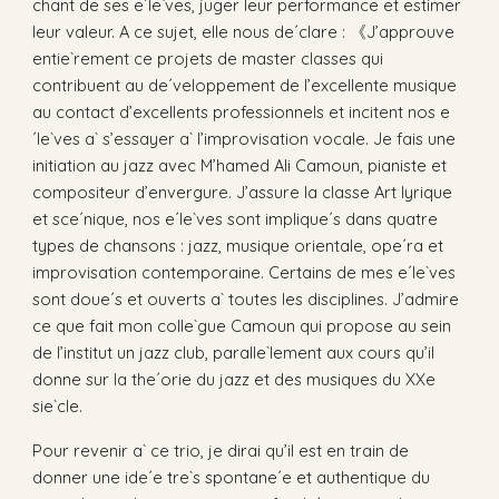
chant de ses e´le`ves, juger leur performance et estimer
leur valeur. A ce sujet, elle nous de´clare : 《J’approuve
entie`rement ce projets de master classes qui
contribuent au de´veloppement de l’excellente musique
au contact d’excellents professionnels et incitent nos e
´le`ves a` s’essayer a` l’improvisation vocale. Je fais une
initiation au jazz avec M’hamed Ali Camoun, pianiste et
compositeur d’envergure. J’assure la classe Art lyrique
et sce´nique, nos e´le`ves sont implique´s dans quatre
types de chansons : jazz, musique orientale, ope´ra et
improvisation contemporaine. Certains de mes e´le`ves
sont doue´s et ouverts a` toutes les disciplines. J’admire
ce que fait mon colle`gue Camoun qui propose au sein
de l’institut un jazz club, paralle`lement aux cours qu’il
donne sur la the´orie du jazz et des musiques du XXe
sie`cle.
Pour revenir a` ce trio, je dirai qu’il est en train de
donner une ide´e tre`s spontane´e et authentique du