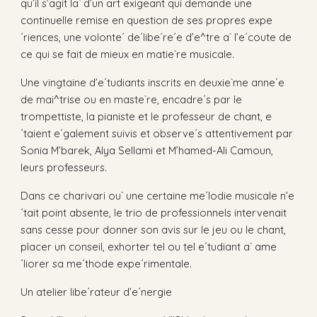
qu’il s’agit la` d’un art exigeant qui demande une
continuelle remise en question de ses propres expe
´riences, une volonte´ de´libe´re´e d’e^tre a` l’e´coute de
ce qui se fait de mieux en matie`re musicale.
Une vingtaine d’e´tudiants inscrits en deuxie`me anne´e
de mai^trise ou en maste`re, encadre´s par le
trompettiste, la pianiste et le professeur de chant, e
´taient e´galement suivis et observe´s attentivement par
Sonia M’barek, Alya Sellami et M’hamed-Ali Camoun,
leurs professeurs.
Dans ce charivari ou` une certaine me´lodie musicale n’e
´tait point absente, le trio de professionnels intervenait
sans cesse pour donner son avis sur le jeu ou le chant,
placer un conseil, exhorter tel ou tel e´tudiant a` ame
´liorer sa me´thode expe´rimentale.
Un atelier libe´rateur d’e´nergie